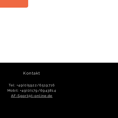
Kontakt
Tel: +49(0)5922/6519716
Mobil: +49(0)179/6943814
AF-Sport@t-online.de