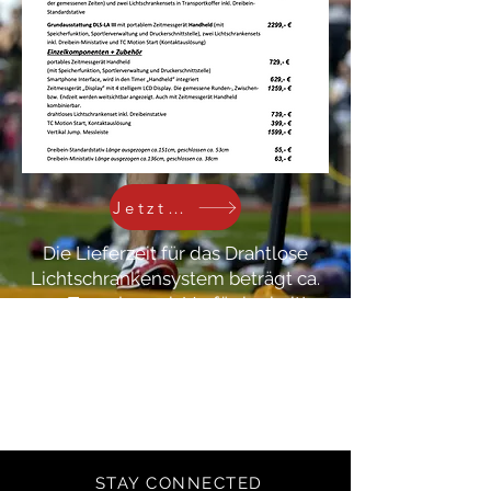
Jetzt anfragen
Die Lieferzeit für das Drahtlose
Lichtschrankensystem beträgt ca.
14 Tage, je nach Verfügbarkeit!
Auf alle Elektronik-Komponenten
gewähren wir eine Garantie von 12
Monaten.
STAY CONNECTED